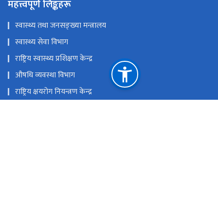
महत्त्वपूर्ण लिङ्कहरू
स्वास्थ्य तथा जनसङ्ख्या मन्त्रालय
स्वास्थ्य सेवा विभाग
राष्ट्रिय स्वास्थ्य प्रशिक्षण केन्द्र
औषधि व्यवस्था विभाग
राष्ट्रिय क्षयरोग नियन्त्रण केन्द्र
आयुर्वेद तथा वैकल्पिक चिकित्सा विभाग
राष्ट्रिय प्राकृतिक स्रोत तथा वित्त आयोग
टेकु , पचली मार्ग , काठमाडौँ ,नेपाल
ncascnepal@gmail.com
+९७७-०१-५३६-१६५३/५३५८२१९/५३६१४०६