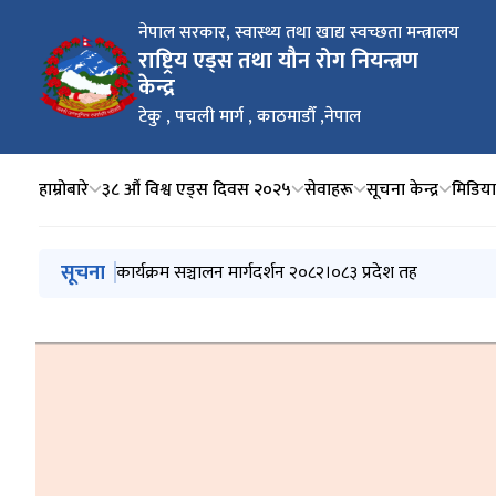
नेपाल सरकार, स्वास्थ्य तथा खाद्य स्वच्छता मन्त्रालय
राष्ट्रिय एड्स तथा यौन रोग नियन्त्रण
केन्द्र
टेकु , पचली मार्ग , काठमाडौँ ,नेपाल
हाम्रोबारे
३८ औं विश्व एड्स दिवस २०२५
सेवाहरू
सूचना केन्द्र
मिडिया क
मुख्य नेभिगेसनमा जानुहोस्
सूचना
नेपालमा आमाबाट बच्चामा सर्ने एचआईभी (HIV), सिफिलिस (Syp
कार्यक्रम सञ्चालन मार्गदर्शन २०८२।०८३ प्रदेश तह
स्थानीय तहबाट सञ्चालन गरिने स्वास्थ्य तर्फका सशर्त अनुदा
३८ औं विश्व एड्स दिवसको अवसरमा माननीय स्वास्थ्य तथा जनसंख
३८ औं विश्व एड्स दिवसको पर्चा २०२५