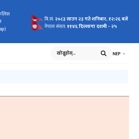
फिलिस
 अनुदान
 तथा
्यांकन
ic
nti-
हरु बाट
वि.सं:
२०८३ साउन २३ गते शनिबार, १२:२६ बजे
ल
२०८२-०८३
- 2026
नेपाल संवत:
११४६ दिल्लागा दशमी - २५
map)
भाषा चयन गर्नुह
भाषा प
NEP
खोज्नुहोस्
रोडम्याप (National Roadmap)