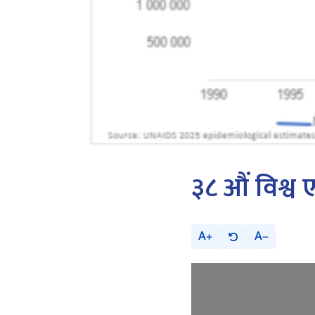
३८ औं विश्व
A
A