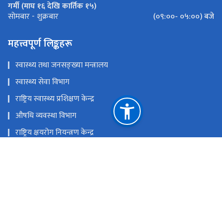
गर्मी (माघ १६ देखि कार्तिक १५)
(०९:००- ०५:००) बजे
सोमबार - शुक्रबार
महत्त्वपूर्ण लिङ्कहरू
स्वास्थ्य तथा जनसङ्ख्या मन्त्रालय
स्वास्थ्य सेवा विभाग
राष्ट्रिय स्वास्थ्य प्रशिक्षण केन्द्र
औषधि व्यवस्था विभाग
राष्ट्रिय क्षयरोग नियन्त्रण केन्द्र
आयुर्वेद तथा वैकल्पिक चिकित्सा विभाग
राष्ट्रिय प्राकृतिक स्रोत तथा वित्त आयोग
टेकु , पचली मार्ग , काठमाडौँ ,नेपाल
ncascnepal@gmail.com
+९७७-०१-५३६-१६५३/५३५८२१९/५३६१४०६