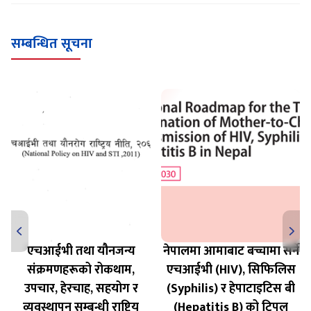
Loading WEBGL 3D ...
Loading PDF 100% ...
सम्बन्धित सूचना
एचआईभी तथा यौनजन्य
नेपालमा आमाबाट बच्चामा सर्ने
संक्रमणहरूको रोकथाम,
एचआईभी (HIV), सिफिलिस
उपचार, हेरचाह, सहयोग र
(Syphilis) र हेपाटाइटिस बी
व्यवस्थापन सम्बन्धी राष्ट्रिय
(Hepatitis B) को ट्रिपल