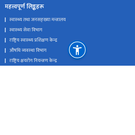
महत्त्वपूर्ण लिङ्कहरू
स्वास्थ्य तथा जनसङ्ख्या मन्त्रालय
स्वास्थ्य सेवा विभाग
राष्ट्रिय स्वास्थ्य प्रशिक्षण केन्द्र
औषधि व्यवस्था विभाग
राष्ट्रिय क्षयरोग नियन्त्रण केन्द्र
आयुर्वेद तथा वैकल्पिक चिकित्सा विभाग
राष्ट्रिय प्राकृतिक स्रोत तथा वित्त आयोग
टेकु , पचली मार्ग , काठमाडौँ ,नेपाल
ncascnepal@gmail.com
+९७७-०१-५३६-१६५३/५३५८२१९/५३६१४०६