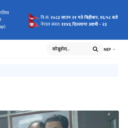
फिलिस
 अनुदान
 तथा
्यांकन
ic
nti-
हरु बाट
वि.सं:
२०८३ साउन २१ गते बिहीबार, १६:५८ बजे
ल
२०८२-०८३
- 2026
नेपाल संवत:
११४६ दिल्लागा अष्टमी - २३
map)
भाषा चयन गर्नुह
भाषा प
NEP
खोज्नुहोस्
रोडम्याप (National Roadmap)