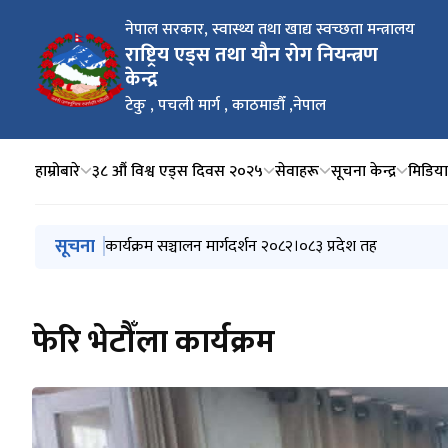
नेपाल सरकार, स्वास्थ्य तथा खाद्य स्वच्छता मन्त्रालय
राष्ट्रिय एड्स तथा यौन रोग नियन्त्रण
केन्द्र
टेकु , पचली मार्ग , काठमाडौँ ,नेपाल
हाम्रोबारे
३८ औं विश्व एड्स दिवस २०२५
सेवाहरू
सूचना केन्द्र
मिडिया क
मुख्य नेभिगेसनमा जानुहोस्
सूचना
नेपालमा आमाबाट बच्चामा सर्ने एचआईभी (HIV), सिफिलिस (Syp
कार्यक्रम सञ्चालन मार्गदर्शन २०८२।०८३ प्रदेश तह
स्थानीय तहबाट सञ्चालन गरिने स्वास्थ्य तर्फका सशर्त अनुदा
३८ औं विश्व एड्स दिवसको अवसरमा माननीय स्वास्थ्य तथा जनसंख
३८ औं विश्व एड्स दिवसको पर्चा २०२५
फेरि भेटौँला कार्यक्रम