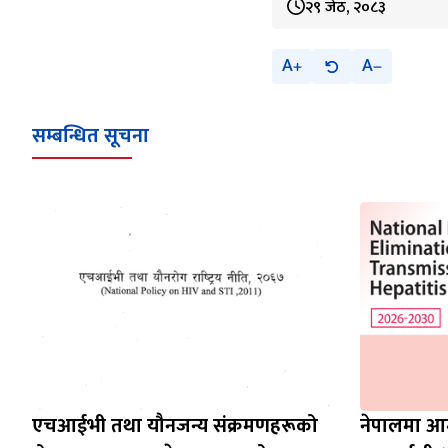
२९ जेठ, २०८३
A
A
सम्बन्धित सूचना
एचआईभी तथा यौनजन्य संक्रमणहरूको
नेपालमा आमा