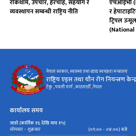
रोकथाम, उपचार, हेरचाह, सहयोग र
एचआईभी (H
व्यवस्थापन सम्बन्धी राष्ट्रिय नीति
र हेपाटाइट
ट्रिपल उन्मू
(Nationa
नेपाल सरकार, स्वास्थ्य तथा खाद्य स्वच्छता मन्त्रालय
राष्ट्रिय एड्स तथा यौन रोग नियन्त्रण केन्द्
टेकु , पचली मार्ग , काठमाडौँ ,नेपाल
कार्यालय समय
जाडो (कार्तिक १६ देखि माघ १५)
(०९:०० - ०४:००) बजे
सोमबार - शुक्रबार